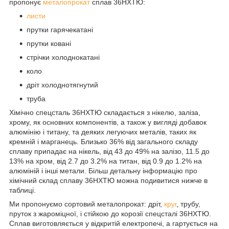
пропонує
металопрокат
сплав 36НХТЮ:
листи
прутки гарячекатані
прутки ковані
стрічки холоднокатані
коло
дріт холоднотягнутий
труба
Хімічно спецсталь 36НХТЮ складається з нікелю, заліза,
хрому, як основних компонентів, а також у вигляді добавок
алюмінію і титану, та деяких легуючих металів, таких як
кремній і марганець. Близько 36% від загального складу
сплаву припадає на нікель, від 43 до 49% на залізо, 11.5 до
13% на хром, від 2.7 до 3.2% на титан, від 0.9 до 1.2% на
алюміній і інші метали. Більш детальну інформацію про
хімічний склад сплаву 36НХТЮ можна подивитися нижче в
таблиці.
Ми пропонуємо сортовий металопрокат: дріт,
круг
, трубу,
пруток з жароміцної, і стійкою до корозії спецсталі 36НХТЮ.
Сплав виготовляється у відкритій електропечі, а гартується на