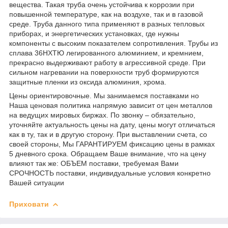
вещества. Такая труба очень устойчива к коррозии при
повышенной температуре, как на воздухе, так и в газовой
среде. Труба данного типа применяют в разных тепловых
приборах, и энергетических установках, где нужны
компоненты с высоким показателем сопротивления. Трубы из
сплава 36НХТЮ легированного алюминием, и кремнием,
прекрасно выдерживают работу в агрессивной среде. При
сильном нагревании на поверхности труб формируются
защитные пленки из оксида алюминия, хрома.
Цены ориентировочные. Мы занимаемся поставками но
Наша ценовая политика напрямую зависит от цен металлов
на ведущих мировых биржах. По звонку – обязательно,
уточняйте актуальность цены на дату, цены могут отличаться
как в ту, так и в другую сторону. При выставлении счета, со
своей стороны, Мы ГАРАНТИРУЕМ фиксацию цены в рамках
5 дневного срока. Обращаем Ваше внимание, что на цену
влияют так же: ОБЪЕМ поставки, требуемая Вами
СРОЧНОСТЬ поставки, индивидуальные условия конкретно
Вашей ситуации
Приховати