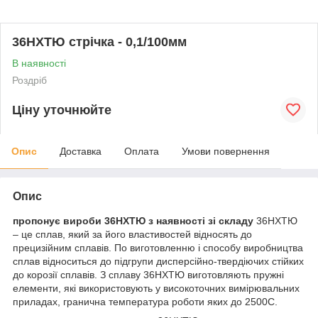
36НХТЮ стрічка - 0,1/100мм
В наявності
Роздріб
Ціну уточнюйте
Опис
Доставка
Оплата
Умови повернення
Опис
пропонує вироби 36НХТЮ з наявності зі складу
36НХТЮ
– це сплав, який за його властивостей відносять до
прецизійним сплавів. По виготовленню і способу виробництва
сплав відноситься до підгрупи дисперсійно-твердіючих стійких
до корозії сплавів. З сплаву 36НХТЮ виготовляють пружні
елементи, які використовують у високоточних вимірювальних
приладах, гранична температура роботи яких до 250
0
С.