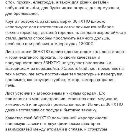
сіток, пружин, електродів, а також для різних деталей
побутової техніки, для будівництва огорож, для армування,
для бронювання.
Круг и проволока из сплава марки 36НХТЮ широко
используют для изготовления сеток печных конвейеров,
чехлов термопар, деталей горелок. Благодаря жаростойкости
стали, детали способны прослужить намного дольше,
особенно при рабочих температурах 1300
0
С.
Лист из стали 36НХТЮ производят методом холоднокатаного
и горячекатаного проката. По своим качествам и
популярности лист 36НХТЮ не уступает аналогичным
материалам из нержавейки. Жаростойкий лист применяют в
тех местах, где есть постоянные температурные перегрузки,
например, конструкция турбин, мотор, камера сгорания,
печь.
Лист устойчив к агрессивным и кислым средам. Его
применяют в машиностроении, строительстве, медицине,
химической и пищевой промышленности. Из листа 36НХТЮ
даже изготавливают посуду и бытовую технику.
Качество труб 36НХТЮ повышенной жаропрочности
напрямую зависит от двух физических факторов:
взаимосвязей между атомами в сплаве, и структуры