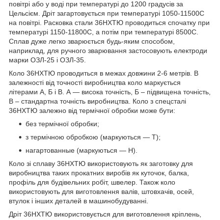
повітрі або у воді при температурі до 1200 градусів за
Цельсієм. Дріт загартовується при температурі 1050-1150
0
С
на повітрі. Расковка стали 36НХТЮ проводиться спочатку при
температурі 1150-1180
0
С, а потім при температурі 850
0
С.
Сплав дуже легко зварюється будь-яким способом,
наприклад, для ручного зварювання застосовують електроди
марки ОЗЛ-25 і ОЗЛ-35.
Коло 36НХТЮ проводиться в межах довжини 2-6 метрів. В
залежності від точності виробництва коло маркується
літерами А, Б і В. А — висока точність, Б – підвищена точність,
В – стандартна точність виробництва. Коло з спецсталі
36НХТЮ залежно від термічної обробки може бути:
без термічної обробки;
з термічною обробкою (маркуються — Т);
нагартованные (маркуються — Н).
Коло зі сплаву 36НХТЮ використовують як заготовку для
виробництва таких прокатних виробів як куточок, балка,
профіль для будівельних робіт, швелер. Також коло
використовують для виготовлення валів, штовхачів, осей,
втулок і інших деталей в машинобудуванні.
Дріт 36НХТЮ використовується для виготовлення кріплень,