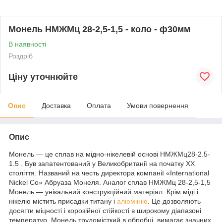
Монель НМЖМц 28-2,5-1,5 - коло - ф30мм
В наявності
Роздріб
Ціну уточнюйте
Опис
Доставка
Оплата
Умови повернення
Опис
Монель — це сплав на мідно-нікелевій основі НМЖМц28-2.5-
1.5 . Був запатентований у Великобританії на початку ХХ
століття. Названий на честь директора компанії «International
Nickel Co» Абруаза Монеля. Аналог сплав НМЖМц 28-2,5-1,5
Монель — унікальний конструкційний матеріал. Крім міді і
нікелю містить присадки титану і
алюмінію
. Це дозволяють
досягти міцності і корозійної стійкості в широкому діапазоні
температур. Монель трудомісткий в обробці, вимагає значних