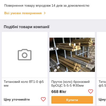
Повернення товару впродовж 14 днів за домовленістю
Всі умови повернення
Подібні товари компанії
Титановий коло ВТ1-0 ф5
Пруток (коло) бронзовий
Тита
мм
БрОЦС 5-5-5 Ф30мм
ф5.
668
₴/кг
Ціну уточнюйте
Цін
Купити