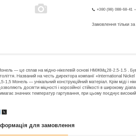
+380 (98) 088-68-41
Замовлення тільки з
онель — це сплав на мідно-нікелевій основі НМЖМц28-2.5-1.5 . Бу
толіття. Названий на честь директора компанії «International Nic
,5-1,5 Монель — унікальний конструкційний матеріал. Крім міді і ні
озволяють досягти міцності і корозійної стійкості в широкому діап
имагає значних температур гартування, при цьому поєднує високий 
нформація для замовлення