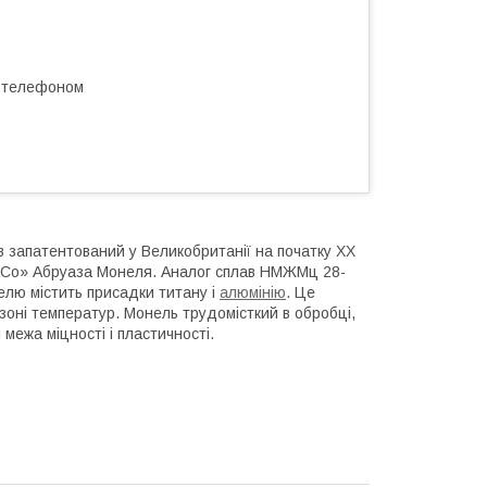
а телефоном
в запатентований у Великобританії на початку ХХ
kel Co» Абруаза Монеля. Аналог сплав НМЖМц 28-
келю містить присадки титану і
алюмінію
. Це
азоні температур. Монель трудомісткий в обробці,
межа міцності і пластичності.