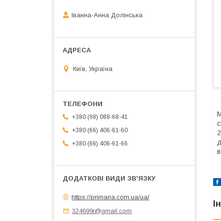
Іванна-Анна Долінська
Київ, Україна
М
+380 (98) 088-68-41
с
+380 (66) 406-61-60
2
д
+380 (66) 406-61-66
в
https://primaria.com.ua/ua/
І
324699r@gmail.com