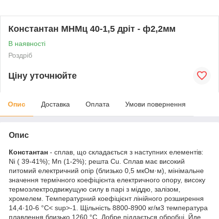
Константан МНМц 40-1,5 дріт - ф2,2мм
В наявності
Роздріб
Ціну уточнюйте
Опис
Доставка
Оплата
Умови повернення
Опис
Константан
- сплав, що складається з наступних елементів:
Ni ( 39-41%); Mn (1-2%); решта Cu. Сплав має високий
питомий електричний опір (близько 0,5 мкОм·м), мінімальне
значення термічного коефіцієнта електричного опору, високу
термоэлектродвижущую силу в парі з міддю, залізом,
хромелем. Температурний коефіцієнт лінійного розширення
14,4·10
-6
°C< sup>-1. Щільність 8800-8900 кг/м
3
температура
плавлення близько 1260 °C. Добре піддається обробці. Йде