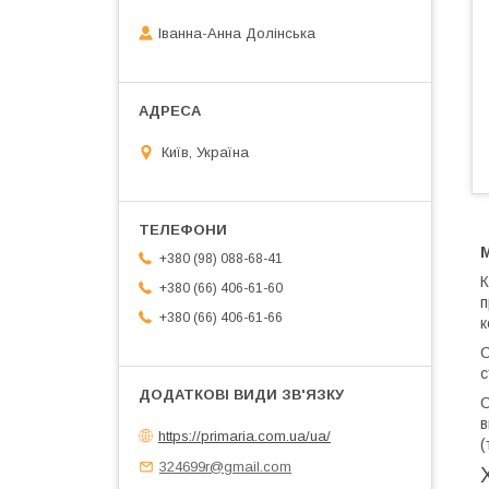
Іванна-Анна Долінська
Київ, Україна
+380 (98) 088-68-41
К
+380 (66) 406-61-60
п
+380 (66) 406-61-66
к
С
с
О
в
https://primaria.com.ua/ua/
(
324699r@gmail.com