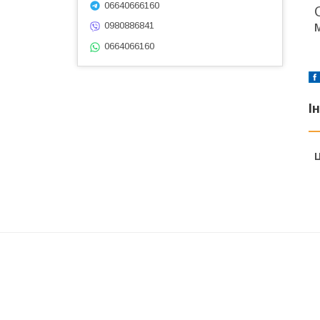
06640666160
0980886841
0664066160
І
Ц