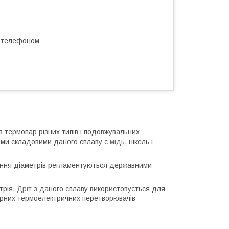
а телефоном
 термопар різних типів і подовжувальних
ими складовими даного сплаву є
мідь
, нікель і
чення діаметрів регламентуються державними
трія.
Дріт
з даного сплаву використовується для
урних термоелектричних перетворювачів