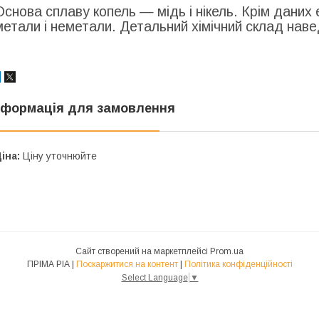
Основа сплаву копель — мідь і нікель. Крім даних 
метали і неметали. Детальний хімічний склад нав
нформація для замовлення
іна:
Ціну уточнюйте
Сайт створений на маркетплейсі
Prom.ua
ПРІМА РІА |
Поскаржитися на контент
|
Політика конфіденційності
Select Language
▼