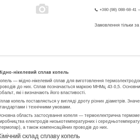
+380 (98) 088-68-41
Замовлення тільки з
Мідно-нікелевий сплав копель
опель — мідно-нікелевий сплав для виготовлення термоэлектродов
роводів до них. Сплав позначається маркою МНМц 43-0,5. Основн
обальт, які і визначають його властивості.
плав копель поставляється у вигляді дроту різних діаметрів. Зна
тандартами і технічними умовами.
сновна область застосування копеля — термоелектрична термоме
иробництва електродів низькотемпературних і середньотемперат
термопар), а також компенсаційних проводів до них.
Хімічний склад сплаву копель