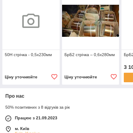
50Н стрічка - 0,5х230мм
БрБ2 стрічка – 0,6х280мм
БрБ2
3 1
Ціну уточнюйте
Ціну уточнюйте
Про нас
50% позитивних з 8 відгуків за рік
Працює з 21.09.2023
м. Київ