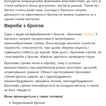
володіючи покращеними фізичними властивостями, до того ж
стала набагато більш доступною, ніж була раніше. Також як і
багато сотень років тому, сьогодні у багатьох галузях
діяльності по ефективності бронзу не можна порівняти ні з
одним іншим металом.
Вироби з бронзи
Один з видів напівфабрикатів з бронзи - бронзова
стрічка
. У
багатьох галузях промисловості затребувана
именнобронзовая стрічка. Вона володіє високою гнучкістю,
пружністю, пластичністю, при цьому зберігає міцність і
підвищену стійкість до корозії. Крім цього, бронзова стрічка, як
і інші вироби з бронзи, зберігає здатність проводити струм.
Бронзова стрічка легка в обробці, тому її успішно
використовують при виробництві різних заготовок і деталей,
штампування, різання. Області застосування бронзової
стрічки досить широкі: це і суднобудування,
машинобудування, авіаційна техніка, приладобудування.
Бронзова стрічка класифікується за складом металу, а також
за його твердості.
Вона проводиться з таких сплавів:
беррилиевой бронзи;