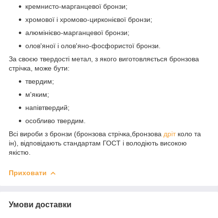
кремнисто-марганцевої бронзи;
хромової і хромово-цирконієвої бронзи;
алюмінієво-марганцевої бронзи;
олов'яної і олов'яно-фосфористої бронзи.
За своєю твердості метал, з якого виготовляється бронзова
стрічка, може бути:
твердим;
м'яким;
напівтвердий;
особливо твердим.
Всі вироби з бронзи (бронзова стрічка,бронзова
дріт
коло та
ін), відповідають стандартам ГОСТ і володіють високою
якістю.
Приховати
Умови доставки