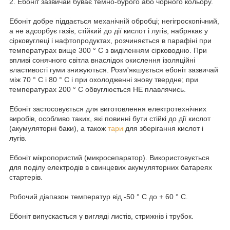
2. Ебоніт зазвичай буває темно-бурого або чорного кольору.
Ебоніт добре піддається механічній обробці; негігроскопічний,
а не адсорбує газів, стійкий до дії кислот і лугів, набрякає у
сірковуглеці і нафтопродуктах, розчиняється в парафіні при
температурах вище 300 ° С з виділенням сірководню. При
впливі сонячного світла внаслідок окислення ізоляційні
властивості гуми знижуються. Розм'якшується ебоніт зазвичай
між 70 ° С і 80 ° С і при охолодженні знову твердне; при
температурах 200 ° С обвуглюється НЕ плавлячись.
Ебоніт застосовується для виготовлення електротехнічних
виробів, особливо таких, які повинні бути стійкі до дії кислот
(акумуляторні баки), а також
тари
для зберігання кислот і
лугів.
Ебоніт мікропористий (микросепаратор). Використовується
для поділу електродів в свинцевих акумуляторних батареях
стартерів.
Робочий діапазон температур від -50 ° С до + 60 ° С.
Ебоніт випускається у вигляді листів, стрижнів і трубок.