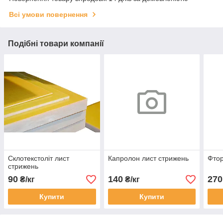
Всі умови повернення
Подібні товари компанії
Склотекстоліт лист
Капролон лист стрижень
Фтор
стрижень
90
140
270
₴/кг
₴/кг
Купити
Купити