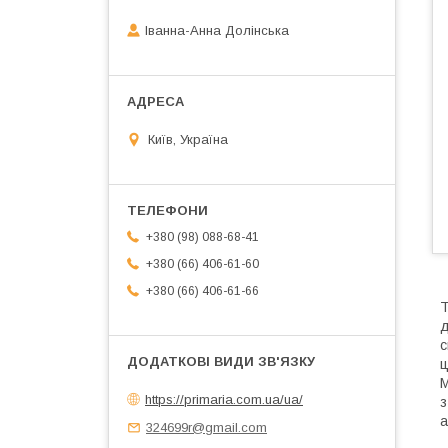
Іванна-Анна Долінська
Київ, Україна
+380 (98) 088-68-41
+380 (66) 406-61-60
+380 (66) 406-61-66
Т
д
с
ц
М
https://primaria.com.ua/ua/
з
а
324699r@gmail.com