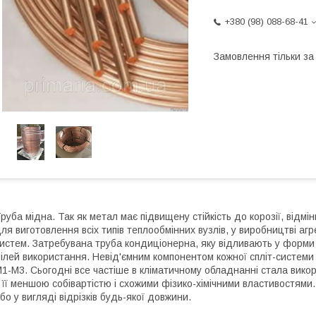
+380 (98) 088-68-41
Замовлення тільки з
руба мідна. Так як метал має підвищену стійкість до корозії, відм
ля виготовлення всіх типів теплообмінних вузлів, у виробництві агр
истем. Затребувана труба кондиціонерна, яку відливають у форми з
ілей використання. Невід'ємним компонентом кожної спліт-системи 
1-М3. Сьогодні все частіше в кліматичному обладнанні стала вико
 її меншою собівартістю і схожими фізико-хімічними властивостями
бо у вигляді відрізків будь-якої довжини.