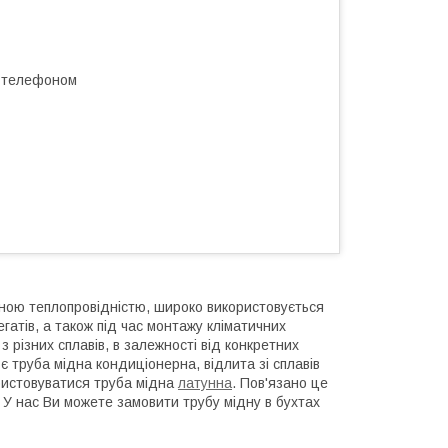
а телефоном
інною теплопровідністю, широко використовується
егатів, а також під час монтажу кліматичних
 різних сплавів, в залежності від конкретних
є труба мідна кондиціонерна, відлита зі сплавів
ристовуватися труба мідна
латунна
. Пов'язано це
. У нас Ви можете замовити трубу мідну в бухтах