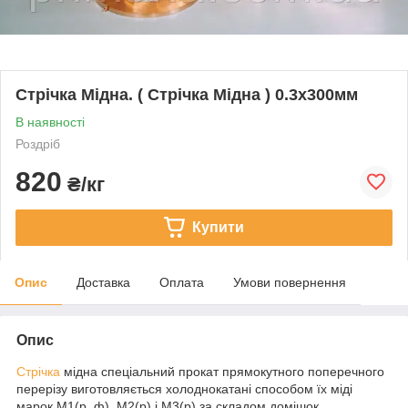
Стрічка Мідна. ( Стрічка Мідна ) 0.3х300мм
В наявності
Роздріб
820
₴/кг
Купити
Опис
Доставка
Оплата
Умови повернення
Опис
Стрічка
мідна спеціальний прокат прямокутного поперечного
перерізу виготовляється холоднокатані способом їх міді
марок М1(р, ф), М2(р) і М3(р) за складом домішок