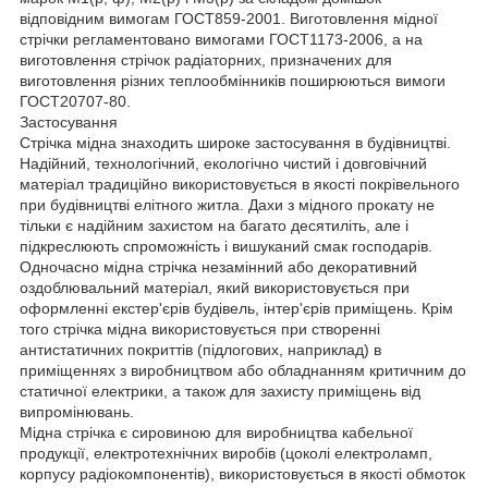
відповідним вимогам ГОСТ859-2001. Виготовлення мідної
стрічки регламентовано вимогами ГОСТ1173-2006, а на
виготовлення стрічок радіаторних, призначених для
виготовлення різних теплообмінників поширюються вимоги
ГОСТ20707-80.
Застосування
Стрічка мідна знаходить широке застосування в будівництві.
Надійний, технологічний, екологічно чистий і довговічний
матеріал традиційно використовується в якості покрівельного
при будівництві елітного житла. Дахи з мідного прокату не
тільки є надійним захистом на багато десятиліть, але і
підкреслюють спроможність і вишуканий смак господарів.
Одночасно мідна стрічка незамінний або декоративний
оздоблювальний матеріал, який використовується при
оформленні екстер'єрів будівель, інтер'єрів приміщень. Крім
того стрічка мідна використовується при створенні
антистатичних покриттів (підлогових, наприклад) в
приміщеннях з виробництвом або обладнанням критичним до
статичної електрики, а також для захисту приміщень від
випромінювань.
Мідна стрічка є сировиною для виробництва кабельної
продукції, електротехнічних виробів (цоколі електроламп,
корпусу радіокомпонентів), використовується в якості обмоток