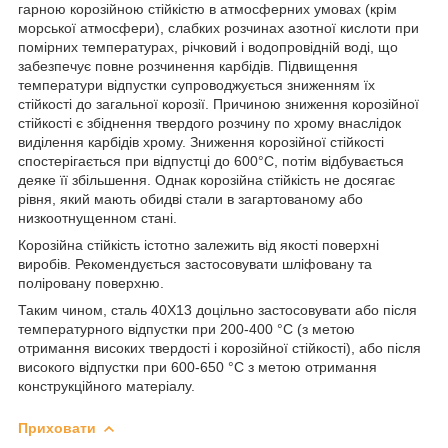
гарною корозійною стійкістю в атмосферних умовах (крім
морської атмосфери), слабких розчинах азотної кислоти при
помірних температурах, річковий і водопровідній воді, що
забезпечує повне розчинення карбідів. Підвищення
температури відпустки супроводжується зниженням їх
стійкості до загальної корозії. Причиною зниження корозійної
стійкості є збіднення твердого розчину по хрому внаслідок
виділення карбідів хрому. Зниження корозійної стійкості
спостерігається при відпустці до 600°С, потім відбувається
деяке її збільшення. Однак корозійна стійкість не досягає
рівня, який мають обидві стали в загартованому або
низкоотнущенном стані.
Корозійна стійкість істотно залежить від якості поверхні
виробів. Рекомендується застосовувати шліфовану та
поліровану поверхню.
Таким чином, сталь 40Х13 доцільно застосовувати або після
температурного відпустки при 200-400 °С (з метою
отримання високих твердості і корозійної стійкості), або після
високого відпустки при 600-650 °С з метою отримання
конструкційного матеріалу.
Приховати