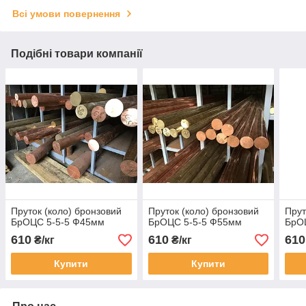
Всі умови повернення
Подібні товари компанії
Пруток (коло) бронзовий
Пруток (коло) бронзовий
Прут
БрОЦС 5-5-5 Ф45мм
БрОЦС 5-5-5 Ф55мм
БрО
610
610
610
₴/кг
₴/кг
Купити
Купити