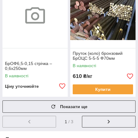
Пруток (коло) бронзовий
БрОЦС 5-5-5 Ф70мм
БрОФ6,5-0,15 стрічка –
В наявності
0,6х250мм
610
В наявності
₴/кг
Ціну уточнюйте
Купити
Показати ще
1
/ 3