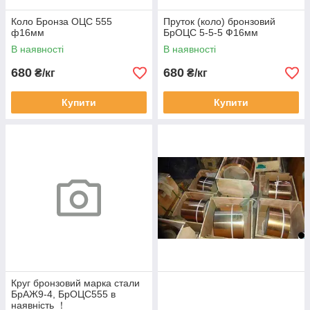
Коло Бронза ОЦС 555
Пруток (коло) бронзовий
ф16мм
БрОЦС 5-5-5 Ф16мм
В наявності
В наявності
680
680
₴/кг
₴/кг
Купити
Купити
Круг бронзовий марка стали
БрАЖ9-4, БрОЦС555 в
наявність ！