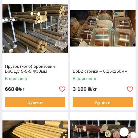
Пруток (коло) бронзовий
БрОЦС 5-5-5 Ф30мм
БрБ2 стрічка – 0,25х250мм
В наявності
В наявності
668
3 100
₴/кг
₴/кг
Купити
Купити