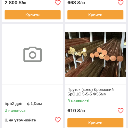
2 800
668
₴/кг
₴/кг
Купити
Купити
Пруток (коло) бронзовий
БрОЦС 5-5-5 Ф55мм
В наявності
БрБ2 дріт – ф1,0мм
610
В наявності
₴/кг
Ціну уточнюйте
Купити