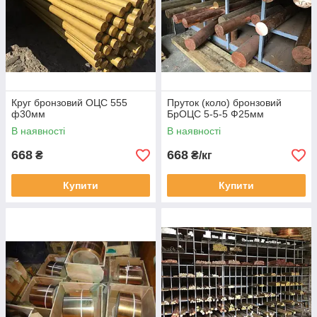
Круг бронзовий ОЦС 555
Пруток (коло) бронзовий
ф30мм
БрОЦС 5-5-5 Ф25мм
В наявності
В наявності
668
668
₴
₴/кг
Купити
Купити